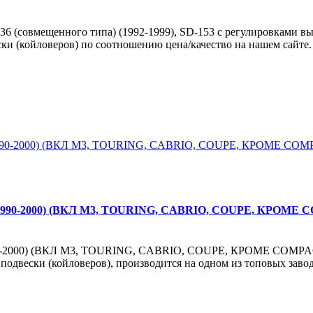
 (совмещенного типа) (1992-1999), SD-153 с регулировками высо
ски (койловеров) по соотношению цена/качество на нашем сайт
(1990-2000) (ВКЛ M3, TOURING, CABRIO, COUPE, КРОМЕ COM
90-2000) (ВКЛ M3, TOURING, CABRIO, COUPE, КРОМЕ COMPACT),
й подвески (койловеров), производится на одном из топовых за