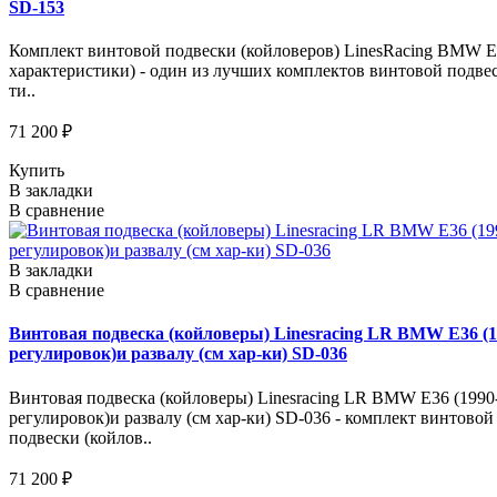
SD-153
Комплект винтовой подвески (койловеров) LinesRacing BMW E36
характеристики) - один из лучших комплектов винтовой подве
ти..
71 200 ₽
Купить
В закладки
В сравнение
В закладки
В сравнение
Винтовая подвеска (койловеры) Linesracing LR BMW E36 
регулировок)и развалу (см хар-ки) SD-036
Винтовая подвеска (койловеры) Linesracing LR BMW E36 (19
регулировок)и развалу (см хар-ки) SD-036 - комплект винтово
подвески (койлов..
71 200 ₽