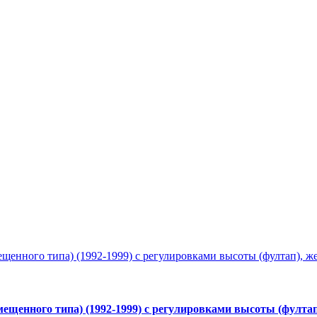
щенного типа) (1992-1999) с регулировками высоты (фултап),