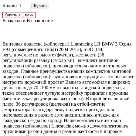
Кол-во
Купить
Купить в 1 клик
В закладки
В сравнение
Винтовая подвеска (койловеры) Linesracing LR BMW 3 Серия
E93 (совмещенного типа) (2004-2013), SDD-144,
регулируемые по высоте (фултап), жесткости (36
регулировок)и развалу (см хар-ки) - комплект винтовой
подвески (койловеров), производится на одном из топовых
заводов. Главные преимущества наших комплектов винтовой
подвески (койловеров): фултапная конструкция – это позволит
настроить дорожный просвет Вашего автомобиля в широких
диапазонах до 70 -100 мм от высоты заводской подвески, а
также обеспечивает чуткую настройку преднатяга пружины
(механическая регулировка жесткости). Второй безусловный
плюс: 36 регулировок (щелчков) на отбой-сжатие
амортизатора, благодаря чему подвеска пригодна для
использования в разных авто дисциплинах, а также для
гражданской езды по городу. Наши комплекты винтовой
подвески (койловеров) Linesracing можно доукомплектовать
пружинами разной длины и разной жесткости в широком