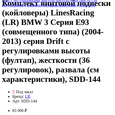
Комплект винтовой подвески
(койловеры) LinesRacing
(LR) BMW 3 Серия E93
(совмещенного типа) (2004-
2013) серия Drift с
регулировками высоты
(фултап), жесткости (36
регулировок), развала (см
характеристики), SDD-144
Под заказ
Бренд:
LR
Арт.
SDD-144
83 000 ₽