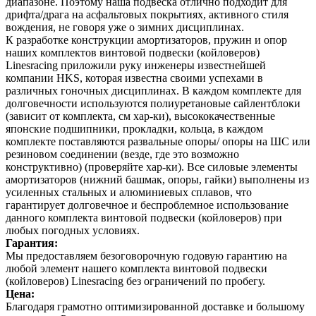
диапазоне. Поэтому наша подвеска отлично подходит для
дрифта/драга на асфальтовых покрытиях, активного стиля
вождения, не говоря уже о зимних дисциплинах.
К разработке конструкции амортизаторов, пружин и опор
наших комплектов винтовой подвески (койловеров)
Linesracing приложили руку инженеры известнейшей
компании HKS, которая известна своими успехами в
различных гоночных дисциплинах. В каждом комплекте для
долговечности используются полиуретановые сайлентблоки
(зависит от комплекта, см хар-ки), высококачественные
японские подшипники, прокладки, кольца, в каждом
комплекте поставляются развальные опоры/ опоры на ШС или
резиновом соединении (везде, где это возможно
конструктивно) (проверяйте хар-ки). Все силовые элементы
амортизаторов (нижний башмак, опоры, гайки) выполнены из
усиленных стальных и алюминиевых сплавов, что
гарантирует долговечное и беспроблемное использование
данного комплекта винтовой подвески (койловеров) при
любых погодных условиях.
Гарантия:
Мы предоставляем безоговорочную годовую гарантию на
любой элемент нашего комплекта винтовой подвески
(койловеров) Linesracing без ограничений по пробегу.
Цена:
Благодаря грамотно оптимизированной доставке и большому