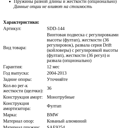
Пружины разной длины и жесткости (опционально)
Данные опции не влияют на стоимость
Характеристики:
Артикул:
SDD-144
Винтовая подвеска с регулировками
высоты (фултап), жесткости (36
регулировок), развала серия Drift
Вид товара:
(койловеры) с регулировкой высоты
(фултап), жесткости (36 регул) и
развала (опционально)
Гарантия:
12 мес
Год выпуска:
2004-2013
Задние опоры:
Уточняйте
Кол-во рег-к
36
жесткости (щелчки):
Конструкция аморт:
Монотрубные
Конструкция
Фултап
амортизатора:
Марка:
BMW
Материал опор:
Кованый алюминий
Материал пружин:
SAE9254