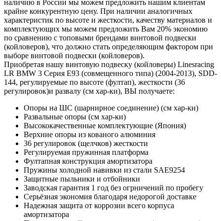
наличию в России мы можем предложить нашим клиентам
крайне конкурентную цену. При наличии аналогичных
характеристик по высоте и жесткости, качеству материалов и
комплектующих мы можем предложить Вам 20% экономию
по сравнению с топовыми брендами винтовой подвески
(койловеров), что должно стать определяющим фактором при
выборе винтовой подвески (койловеров).
Приобретая нашу винтовую подвеску (койловеры) Linesracing
LR BMW 3 Серия E93 (совмещенного типа) (2004-2013), SDD-
144, регулируемые по высоте (фултап), жесткости (36
регулировок)и развалу (см хар-ки), ВЫ получаете:
Опоры на ШС (шарнирное соединение) (см хар-ки)
Развальные опоры (см хар-ки)
Высококачественные комплектующие (Япония)
Верхние опоры из кованого алюминия
36 регулировок (щелчков) жесткости
Регулируемая пружинная платформа
Фултапная конструкция амортизатора
Пружины холодной навивки из стали SAE9254
Защитные пыльники и отбойники
Заводская гарантия 1 год без огрничений по пробегу
Серьёзная экономия благодаря недорогой доставке
Надежная защита от коррозии всего корпуса
амортизатора