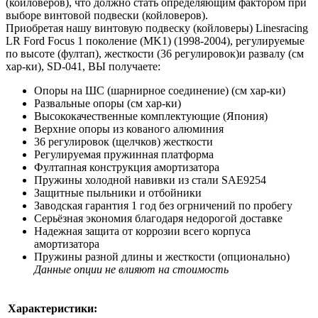
(койловеров), что должно стать определяющим фактором при
выборе винтовой подвески (койловеров).
Приобретая нашу винтовую подвеску (койловеры) Linesracing
LR Ford Focus 1 поколение (MK1) (1998-2004), регулируемые
по высоте (фултап), жесткости (36 регулировок)и развалу (см
хар-ки), SD-041, ВЫ получаете:
Опоры на ШС (шарнирное соединение) (см хар-ки)
Развальные опоры (см хар-ки)
Высококачественные комплектующие (Япония)
Верхние опоры из кованого алюминия
36 регулировок (щелчков) жесткости
Регулируемая пружинная платформа
Фултапная конструкция амортизатора
Пружины холодной навивки из стали SAE9254
Защитные пыльники и отбойники
Заводская гарантия 1 год без огрничений по пробегу
Серьёзная экономия благодаря недорогой доставке
Надежная защита от коррозии всего корпуса
амортизатора
Пружины разной длины и жесткости (опционально)
Данные опции не влияют на стоимость
Характеристики: