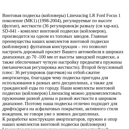
Винтовая подвеска (койловеры) Linesracing LR Ford Focus 1
поколение (MK1) (1998-2004), регулируемые по высоте
(фултап), жесткости (36 регулировок)и развалу (см хар-ки),
SD-041 - комплект винтовой подвески (койловеров),
производится на одном из топовых заводов. Главные
преимущества наших комплектов винтовой подвески
(койловеров): фултапная конструкция – это позволит
настроить дорожный просвет Вашего автомобиля в широких
диапазонах до 70 -100 мм от высоты заводской подвески, а
также обеспечивает чуткую настройку преднатяга пружины
(механическая регулировка жесткости). Второй безусловный
плюс: 36 регулировок (щелчков) на отбой-сжатие
амортизатора, благодаря чему подвеска пригодна для
использования в разных авто дисциплинах, а также для
гражданской езды по городу. Наши комплекты винтовой
подвески (койловеров) Linesracing можно доукомплектовать
пружинами разной длины и разной жесткости в широком
диапазоне. Поэтому наша подвеска отлично подходит для
дрифта/драга на асфальтовых покрытиях, активного стиля
вождения, не говоря уже о зимних дисциплинах.
К разработке конструкции амортизаторов, пружин и опор
наших комплектов винтовой подвески (койловеров)