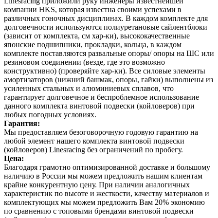
Linesracing приложили руку инженеры известнейшей
компании HKS, которая известна своими успехами в
различных гоночных дисциплинах. В каждом комплекте для
долговечности используются полиуретановые сайлентблоки
(зависит от комплекта, см хар-ки), высококачественные
японские подшипники, прокладки, кольца, в каждом
комплекте поставляются развальные опоры/ опоры на ШС или
резиновом соединении (везде, где это возможно
конструктивно) (проверяйте хар-ки). Все силовые элементы
амортизаторов (нижний башмак, опоры, гайки) выполнены из
усиленных стальных и алюминиевых сплавов, что
гарантирует долговечное и беспроблемное использование
данного комплекта винтовой подвески (койловеров) при
любых погодных условиях.
Гарантия:
Мы предоставляем безоговорочную годовую гарантию на
любой элемент нашего комплекта винтовой подвески
(койловеров) Linesracing без ограничений по пробегу.
Цена:
Благодаря грамотно оптимизированной доставке и большому
наличию в России мы можем предложить нашим клиентам
крайне конкурентную цену. При наличии аналогичных
характеристик по высоте и жесткости, качеству материалов и
комплектующих мы можем предложить Вам 20% экономию
по сравнению с топовыми брендами винтовой подвески