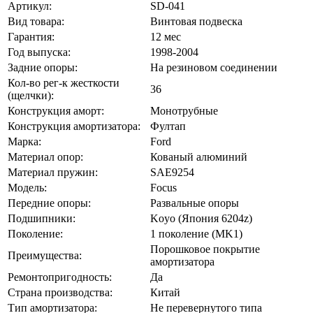
Артикул:
SD-041
Вид товара:
Винтовая подвеска
Гарантия:
12 мес
Год выпуска:
1998-2004
Задние опоры:
На резиновом соединении
Кол-во рег-к жесткости
36
(щелчки):
Конструкция аморт:
Монотрубные
Конструкция амортизатора:
Фултап
Марка:
Ford
Материал опор:
Кованый алюминий
Материал пружин:
SAE9254
Модель:
Focus
Передние опоры:
Развальные опоры
Подшипники:
Koyo (Япония 6204z)
Поколение:
1 поколение (MK1)
Порошковое покрытие
Преимущества:
амортизатора
Ремонтопригодность:
Да
Страна производства:
Китай
Тип амортизатора:
Не перевернутого типа