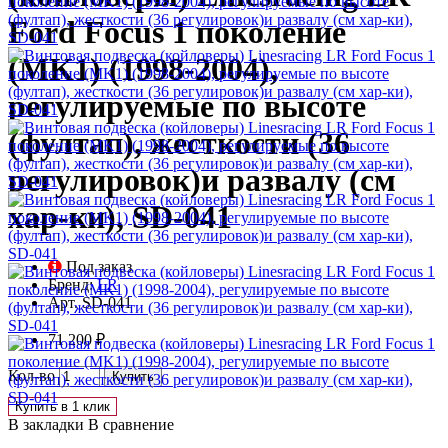
Ford Focus 1 поколение
(MK1) (1998-2004),
регулируемые по высоте
(фултап), жесткости (36
регулировок)и развалу (см
хар-ки), SD-041
Под заказ
Бренд:
LR
Арт.
SD-041
71 200 ₽
Кол-во
Купить
Купить в 1 клик
В закладки
В сравнение