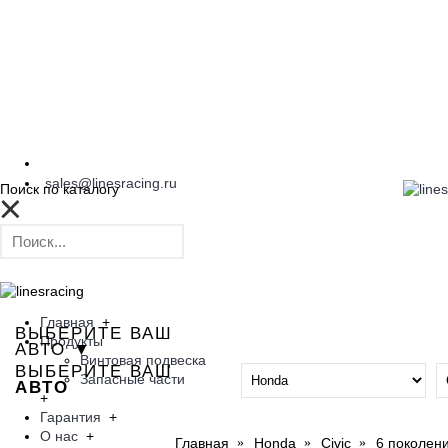
sales@linesracing.ru
Поиск по каталогу
Главная
+
ВЫБЕРИТЕ ВАШ
Продукты
АВТО ▼
Винтовая подвеска
ВЫБЕРИТЕ ВАШ
Запасные части
АВТО
+
Гарантия
+
О нас
+
Главная
Honda
Civic
6 поколени