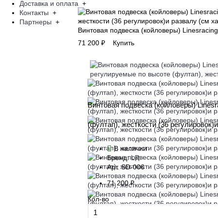
Доставка и оплата
+
Контакты
+
Партнеры
+
Винтовая подвеска (койловеры) Linesracing
71 200 ₽
Купить
Винтовая подвеска (койловеры) Linesr
(фултап), жесткости (36 регулировок)и
В наличии
Бренд:
LR
Арт.
SD-006
71 200 ₽
Кол-во