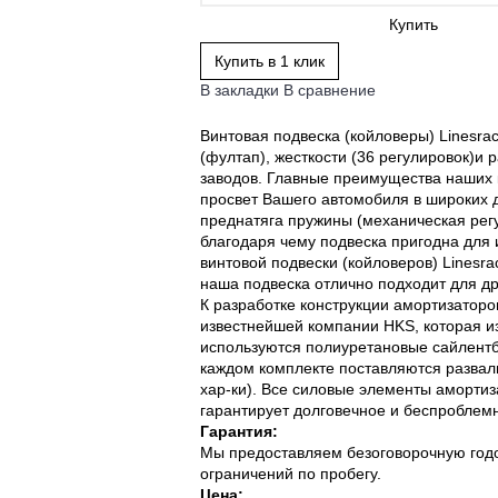
Купить
Купить в 1 клик
В закладки
В сравнение
Винтовая подвеска (койловеры) Linesrac
(фултап), жесткости (36 регулировок)и 
заводов. Главные преимущества наших к
просвет Вашего автомобиля в широких д
преднатяга пружины (механическая регу
благодаря чему подвеска пригодна для 
винтовой подвески (койловеров) Linesr
наша подвеска отлично подходит для др
К разработке конструкции амортизаторо
известнейшей компании HKS, которая и
используются полиуретановые сайлентбл
каждом комплекте поставляются разваль
хар-ки). Все силовые элементы амортиз
гарантирует долговечное и беспроблемн
Гарантия:
Мы предоставляем безоговорочную годов
ограничений по пробегу.
Цена: