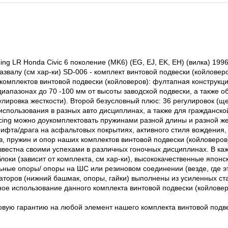
ing LR Honda Civic 6 поколение (MK6) (EG, EJ, EK, EH) (вилка) 19
развалу (см хар-ки) SD-006 - комплект винтовой подвески (койловер
омплектов винтовой подвески (койловеров): фултапная конструкци
иапазонах до 70 -100 мм от высоты заводской подвески, а также о
лировка жесткости). Второй безусловный плюс: 36 регулировок (ще
использования в разных авто дисциплинах, а также для гражданско
acing можно доукомплектовать пружинами разной длины и разной ж
ифта/драга на асфальтовых покрытиях, активного стиля вождения, 
в, пружин и опор наших комплектов винтовой подвески (койловеров
звестна своими успехами в различных гоночных дисциплинах. В ка
оки (зависит от комплекта, см хар-ки), высококачественные японск
ные опоры/ опоры на ШС или резиновом соединении (везде, где эт
аторов (нижний башмак, опоры, гайки) выполнены из усиленных ст
ое использование данного комплекта винтовой подвески (койловер
ую гарантию на любой элемент нашего комплекта винтовой подвес