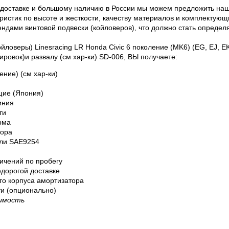
 доставке и большому наличию в России мы можем предложить наш
еристик по высоте и жесткости, качеству материалов и комплекту
ндами винтовой подвески (койловеров), что должно стать опред
ловеры) Linesracing LR Honda Civic 6 поколение (MK6) (EG, EJ, E
лировок)и развалу (см хар-ки) SD-006, ВЫ получаете:
ние) (см хар-ки)
щие (Япония)
иния
ти
рма
тора
али SAE9254
ничений по пробегу
дорогой доставке
го корпуса амортизатора
и (опционально)
оимость