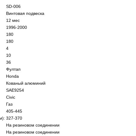
SD-006
Винтовая подвеска
12 мес
1996-2000
180
180
4
10
36
Фултап
Honda
Кованый алюминий
SAE9254
Civic
Газ
405-445
м):
327-370
На резиновом соединении
На резиновом соединении