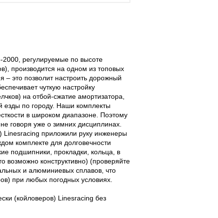
96-2000, регулируемые по высоте
ов), производится на одном из топовых
я – это позволит настроить дорожный
беспечивает чуткую настройку
лчков) на отбой-сжатие амортизатора,
й езды по городу. Наши комплекты
есткости в широком диапазоне. Поэтому
не говоря уже о зимних дисциплинах.
) Linesracing приложили руку инженеры
ждом комплекте для долговечности
ие подшипники, прокладки, кольца, в
о возможно конструктивно) (проверяйте
альных и алюминиевых сплавов, что
ов) при любых погодных условиях.
ки (койловеров) Linesracing без