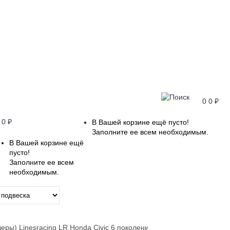
0
0 ₽
0 ₽
В Вашей корзине ещё пусто!
Заполните ее всем необходимым.
В Вашей корзине ещё
пусто!
Заполните ее всем
необходимым.
Показать
еры) Linesracing LR Honda Civic 6 поколение (MK6) (EG, EJ, EK, EH