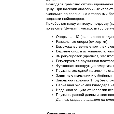
Благодаря грамотно оптимизированной
цену. При наличии аналогичных характ
экономию по сравнению с топовыми бре
подвески (койловеров).
Приобретая нашу винтовую подвеску (кой
по высоте (фултап), жесткости (36 регу
Опоры на ШС (шарнирное соедине
Развальные опоры (см хар-ки)
Высококачественные комплектую
Верхние опоры из кованого алюм
36 регулировок (щелчков) жесткос
Регулируемая пружинная платфо
Фултапная конструкция амортиза
Пружины холодной навивки из ст
Защитные пыльники и отбойники
Заводская гарантия 1 год без огр
Серьёзная экономия благодаря не
Надежная защита от коррозии все
Пружины разной длины и жесткост
Данные опции не влияют на ст
Характеристики: