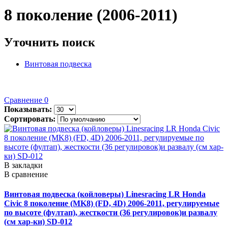
8 поколение (2006-2011)
Уточнить поиск
Винтовая подвеска
Сравнение
0
Показывать:
Сортировать:
В закладки
В сравнение
Винтовая подвеска (койловеры) Linesracing LR Honda
Civic 8 поколение (MK8) (FD, 4D) 2006-2011, регулируемые
по высоте (фултап), жесткости (36 регулировок)и развалу
(см хар-ки) SD-012