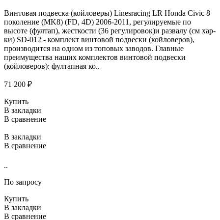
Винтовая подвеска (койловеры) Linesracing LR Honda Civic 8
поколение (MK8) (FD, 4D) 2006-2011, регулируемые по
высоте (фултап), жесткости (36 регулировок)и развалу (см хар-
ки) SD-012 - комплект винтовой подвески (койловеров),
производится на одном из топовых заводов. Главные
преимущества наших комплектов винтовой подвески
(койловеров): фултапная ко..
71 200 ₽
Купить
В закладки
В сравнение
В закладки
В сравнение
..
По запросу
Купить
В закладки
В сравнение