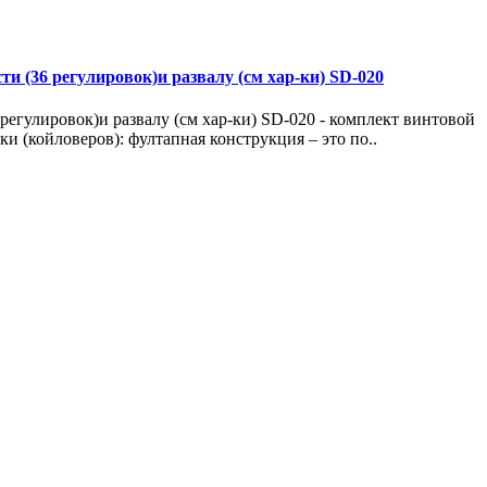
ти (36 регулировок)и развалу (см хар-ки) SD-020
 регулировок)и развалу (см хар-ки) SD-020 - комплект винтовой
 (койловеров): фултапная конструкция – это по..