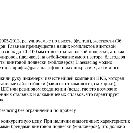
05-2013, регулируемые по высоте (фултап), жесткости (36
водов. Главные преимущества наших комплектов винтовой
азонах до 70 -100 мм от высоты заводской подвески, а также
лировок (щелчков) на отбой-сжатие амортизатора, благодаря
кты винтовой подвески (койловеров) Linesracing можно
т для дрифта/драга на асфальтовых покрытиях, активного
ложили руку инженеры известнейшей компании HKS, которая
новые сайлентблоки (зависит от комплекта, см хар-ки),
 ШС или резиновом соединении (везде, где это возможно
ленных стальных и алюминиевых сплавов, что гарантирует
х.
sracing без ограничений по пробегу.
 конкурентную цену. При наличии аналогичных характеристик
ыми брендами винтовой подвески (койловеров), что должно