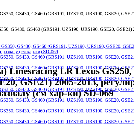
GS350, GS430, GS460 (GRS191, UZS190, URS190, GSE20, GSE21) 2
) Linesracing LR Lexus GS250,
20, GSE21) 2005-2013, регулир
развалу (см хар-ки) SD-069