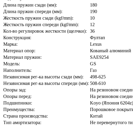
Длина пружин сзади (мм):
180
Длина пружин спереди (мм):
190
Жесткость пружин сзади (kgf/mm):
10
Жесткость пружин спереди (kgf/mm):
12
Кол-во регулировок жесткости (щелчки):
36
Конструкция:
Фултап
Марка:
Lexus
Материал опор:
Кованый алюминий
Материал пружин:
SAE9254
Модель:
GS
Наполнитель:
Газ
Независимая рег-ка высоты сзади (мм):
498-625
Независимая рег-ка высоты спереди (мм):
508-610
Опоры зад:
На резиновом соеди
Опоры перед:
На резиновом соеди
Подшипники:
Koyo (Япония 6204z
Преимущества:
Порошковое покрыти
Страна производства:
Китай
Тип амортизатора:
Не перевернутого ти