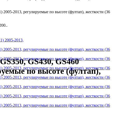
00..
 GS350, GS430, GS460
уемые по высоте (фултап),