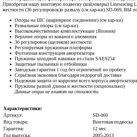
Приобретая нашу винтовую подвеску (койловеры) Linesracing 
жесткости (36 регулировок)и развалу (см хар-ки) SD-069, ВЫ п
Опоры на ШС (шарнирное соединение) (см хар-ки)
Развальные опоры (см хар-ки)
Высококачественные комплектующие (Япония)
Верхние опоры из кованого алюминия
36 регулировок (щелчков) жесткости
Регулируемая пружинная платформа
Фултапная конструкция амортизатора
Пружины холодной навивки из стали SAE9254
Защитные пыльники и отбойники
Заводская гарантия 1 год без огрничений по пробегу
Серьёзная экономия благодаря недорогой доставке
Надежная защита от коррозии всего корпуса амортизатор
Пружины разной длины и жесткости (опционально)
Данные опции не влияют на стоимость
Характеристики:
Артикул:
SD-069
Вид товара:
Винтовая подвеска
Гарантия:
12 мес
Год выпуска:
2005-2013