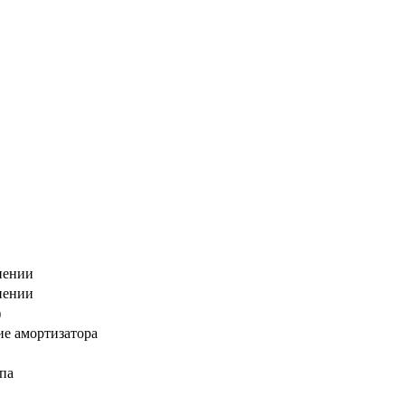
нении
нении
)
е амортизатора
па