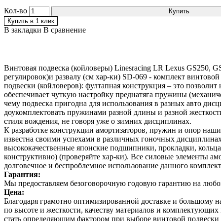
Кол-во
Купить
Купить в 1 клик
В закладки
В сравнение
Винтовая подвеска (койловеры) Linesracing LR Lexus GS250, G
регулировок)и развалу (см хар-ки) SD-069 - комплект винтово
подвески (койловеров): фултапная конструкция – это позволит
обеспечивает чуткую настройку преднатяга пружины (механичес
чему подвеска пригодна для использования в разных авто дисц
доукомплектовать пружинами разной длины и разной жесткости
стиля вождения, не говоря уже о зимних дисциплинах.
К разработке конструкции амортизаторов, пружин и опор наш
известна своими успехами в различных гоночных дисциплинах.
высококачественные японские подшипники, прокладки, кольца,
конструктивно) (проверяйте хар-ки). Все силовые элементы а
долговечное и беспроблемное использование данного комплек
Гарантия:
Мы предоставляем безоговорочную годовую гарантию на любой 
Цена:
Благодаря грамотно оптимизированной доставке и большому 
по высоте и жесткости, качеству материалов и комплектующи
стать определяющим фактором при выборе винтовой подвески 