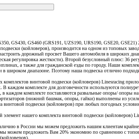
S350, GS430, GS460 (GRS191, UZS190, URS190, GSE20, GSE21) 20
й подвески (койловеров), производится на одном из топовых за
 настроить дорожный просвет Вашего автомобиля в широких диап
кая регулировка жесткости). Второй безусловный плюс: 36 регу
иплинах, а также для гражданской езды по городу. Наши компле
 в широком диапазоне. Поэтому наша подвеска отлично подходи
их комплектов винтовой подвески (койловеров) Linesracing при
 В каждом комплекте для долговечности используются полиурета
 в каждом комплекте поставляются развальные опоры/ опоры на
мортизаторов (нижний башмак, опоры, гайки) выполнены из уси
та винтовой подвески (койловеров) при любых погодных условия
элемент нашего комплекта винтовой подвески (койловеров) Line
наличию в России мы можем предложить нашим клиентам крайне
х мы можем предложить Вам 20% экономию по сравнению с топов
(койловеров).