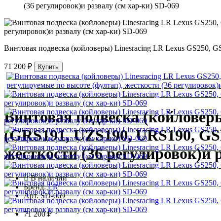
(36 регулировок)и развалу (см хар-ки) SD-069
Винтовая подвеска (койловеры) Linesracing LR Lexus GS250, 
71 200 ₽
Купить
Винтовая подвеска (койловеры
(GRS191, UZS190, URS190, GSE
жесткости (36 регулировок)и 
В наличии
Бренд:
LR
Арт.
SD-069
71 200 ₽