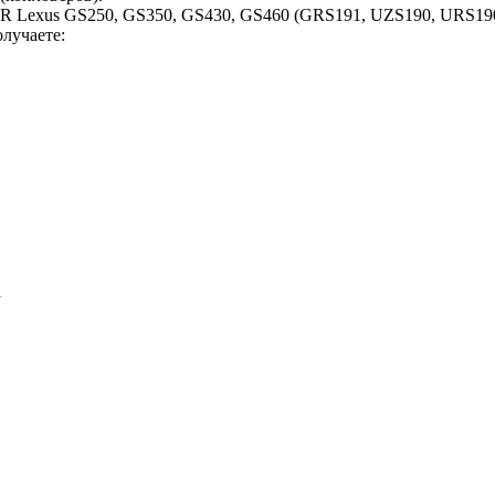
LR Lexus GS250, GS350, GS430, GS460 (GRS191, UZS190, URS190
олучаете:
а