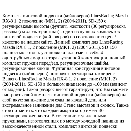
Комплект винтовой подвески (койловеров) LinesRacing Mazda
RX-8 1, 2 поколение (MK1, 2) (2004-2011), SD-150 с
регулировками высоты (фултап), жесткости (36 регулировок),
развала (см характеристики) - один из лучших комплектов
винтовой подвески (койловеров) по соотношению цена/
качество на нашем сайте. Данный комплект для LinesRacing
Mazda RX-8 1, 2 поколение (MK1, 2) (2004-2011), SD-150
полностью готов к установке и включает в себя: 4
однотрубных амортизатора фултапной конструкции, полный
комплект пружин перед/зад, регулировочные шайбы,
регулировочные ключи. Фултапная конструкция винтовой
подвески (койловеров) позволяет регулировать клиренс
Вашего LinesRacing Mazda RX-8 1, 2 поколение (MK1, 2)
(2004-2011), SD-150 в большом диапазоне до -100 мм (зависит
от модели). Такой разброс высот гарантирует, что Вы сможете
настроить свой комплект винтовой подвески (койловеров) на
свой вкус: занижение для езды на каждый день или
экстремальное занижение для Стенс выставок и сходок. Также
стоит отметить, что каждый амортизатор имеет 36
регулировок жесткости. В сочетании с усиленными
пружинами, изготовленных по методу холодной навивки из
высококачественной стали, комплект винтовой подвески