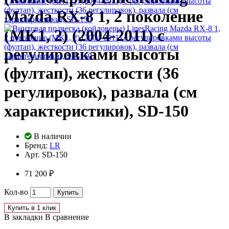
Mazda RX-8 1, 2 поколение
(MK1, 2) (2004-2011) с
регулировками высоты
(фултап), жесткости (36
регулировок), развала (см
характеристики), SD-150
В наличии
Бренд:
LR
Арт.
SD-150
71 200 ₽
Кол-во
Купить
Купить в 1 клик
В закладки
В сравнение