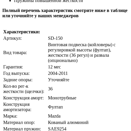
Пружины повышенной жесткости
Полный перечень характеристик смотрите ниже в таблице
или уточняйте у наших менеджеров
Характеристики:
Артикул:
SD-150
Винтовая подвеска (койловеры) с
регулировкой высоты (фултап),
Вид товара:
жесткости (36 регул) и развала
(опционально)
Гарантия:
12 мес
Год выпуска:
2004-2011
Задние опоры:
Уточняйте
Кол-во рег-к
36
жесткости (щелчки):
Конструкция аморт:
Монотрубные
Конструкция
Фултап
амортизатора:
Марка:
Mazda
Материал опор:
Кованый алюминий
Материал пружин:
SAE9254