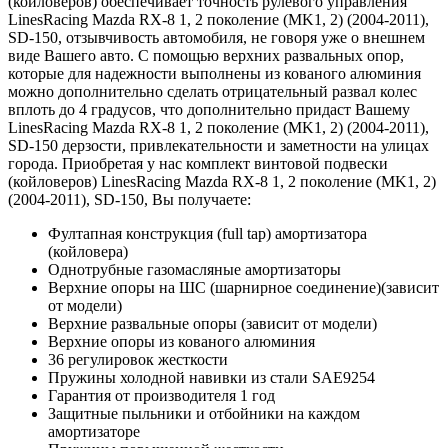
(койловеров) обеспечивает точность рулевого управления
LinesRacing Mazda RX-8 1, 2 поколение (MK1, 2) (2004-2011),
SD-150, отзывчивость автомобиля, не говоря уже о внешнем
виде Вашего авто. С помощью верхних развальных опор,
которые для надежности выполнены из кованого алюминия
можно дополнительно сделать отрицательный развал колес
вплоть до 4 градусов, что дополнительно придаст Вашему
LinesRacing Mazda RX-8 1, 2 поколение (MK1, 2) (2004-2011),
SD-150 дерзости, привлекательности и заметности на улицах
города. Приобретая у нас комплект винтовой подвески
(койловеров) LinesRacing Mazda RX-8 1, 2 поколение (MK1, 2)
(2004-2011), SD-150, Вы получаете:
Фултапная конструкция (full tap) амортизатора
(койловера)
Однотрубные газомасляные амортизаторы
Верхние опоры на ШС (шарнирное соединение)(зависит
от модели)
Верхние развальные опоры (зависит от модели)
Верхние опоры из кованого алюминия
36 регулировок жесткости
Пружины холодной навивки из стали SAE9254
Гарантия от производителя 1 год
Защитные пыльники и отбойники на каждом
амортизаторе