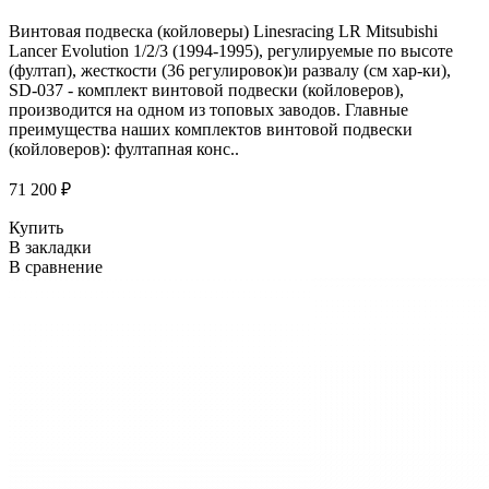
Винтовая подвеска (койловеры) Linesracing LR Mitsubishi
Lancer Evolution 1/2/3 (1994-1995), регулируемые по высоте
(фултап), жесткости (36 регулировок)и развалу (см хар-ки),
SD-037 - комплект винтовой подвески (койловеров),
производится на одном из топовых заводов. Главные
преимущества наших комплектов винтовой подвески
(койловеров): фултапная конс..
71 200 ₽
Купить
В закладки
В сравнение