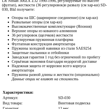
LR Nissan 300ZX Z32 1990-1996, регулируемые по высоте
(фултап), жесткости (36 регулировок)и развалу (см хар-ки) SD-
030, ВЫ получаете:
Опоры на ШС (шарнирное соединение) (см хар-ки)
Развальные опоры (см хар-ки)
Высококачественные комплектующие (Япония)
Верхние опоры из кованого алюминия
36 регулировок (щелчков) жесткости
Регулируемая пружинная платформа
Фултапная конструкция амортизатора
Пружины холодной навивки из стали SAE9254
Защитные пыльники и отбойники
Заводская гарантия 1 год без огрничений по пробегу
Серьёзная экономия благодаря недорогой доставке
Надежная защита от коррозии всего корпуса
амортизатора
Пружины разной длины и жесткости (опционально)
Данные опции не влияют на стоимость
Характеристики:
Артикул:
SD-030
Вид товара:
Винтовая подвеска
Гарантия:
12 мес