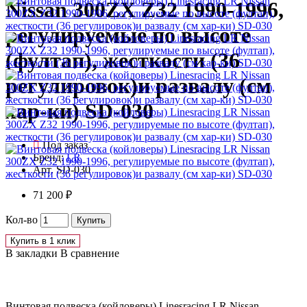
Nissan 300ZX Z32 1990-1996,
регулируемые по высоте
(фултап), жесткости (36
регулировок)и развалу (см
хар-ки) SD-030
Под заказ
Бренд:
LR
Арт.
SD-030
71 200 ₽
Кол-во
Купить
Купить в 1 клик
В закладки
В сравнение
Винтовая подвеска (койловеры) Linesracing LR Nissan