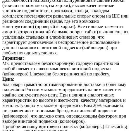
долговечности используются полиуретановые сайлентблоки
(зависит от комплекта, см хар-ки), высококачественные
японские подшипники, прокладки, кольца, в каждом
комплекте поставляются развальные опоры/ опоры на ШС или
резиновом соединении (везде, где это возможно
конструктивно) (проверяйте хар-ки). Все силовые элементы
амортизаторов (нижний башмак, опоры, гайки) выполнены из
усиленных стальных и алюминиевых сплавов, что
гарантирует долговечное и беспроблемное использование
данного комплекта винтовой подвески (койловеров) при
любых погодных условиях.
Гарантия:
Мы предоставляем безоговорочную годовую гарантию на
любой элемент нашего комплекта винтовой подвески
(койловеров) Linesracing без ограничений по пробегу.
Цена:
Благодаря грамотно оптимизированной доставке и большому
наличию в России мы можем предложить нашим клиентам
крайне конкурентную цену. При наличии аналогичных
характеристик по высоте и жесткости, качеству материалов и
комплектующих мы можем предложить Вам 20% экономию
по сравнению с топовыми брендами винтовой подвески
(койловеров), что должно стать определяющим фактором при
выборе винтовой подвески (койловеров).
Приобретая нашу винтовую подвеску (койловеры) Linesracing