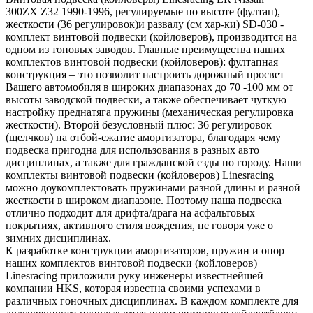
300ZX Z32 1990-1996, регулируемые по высоте (фултап),
жесткости (36 регулировок)и развалу (см хар-ки) SD-030 -
комплект винтовой подвески (койловеров), производится на
одном из топовых заводов. Главные преимущества наших
комплектов винтовой подвески (койловеров): фултапная
конструкция – это позволит настроить дорожный просвет
Вашего автомобиля в широких диапазонах до 70 -100 мм от
высоты заводской подвески, а также обеспечивает чуткую
настройку преднатяга пружины (механическая регулировка
жесткости). Второй безусловный плюс: 36 регулировок
(щелчков) на отбой-сжатие амортизатора, благодаря чему
подвеска пригодна для использования в разных авто
дисциплинах, а также для гражданской езды по городу. Наши
комплекты винтовой подвески (койловеров) Linesracing
можно доукомплектовать пружинами разной длины и разной
жесткости в широком диапазоне. Поэтому наша подвеска
отлично подходит для дрифта/драга на асфальтовых
покрытиях, активного стиля вождения, не говоря уже о
зимних дисциплинах.
К разработке конструкции амортизаторов, пружин и опор
наших комплектов винтовой подвески (койловеров)
Linesracing приложили руку инженеры известнейшей
компании HKS, которая известна своими успехами в
различных гоночных дисциплинах. В каждом комплекте для