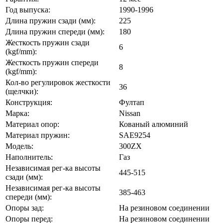
Год выпуска:
1990-1996
Длина пружин сзади (мм):
225
Длина пружин спереди (мм):
180
Жесткость пружин сзади
6
(kgf/mm):
Жесткость пружин спереди
8
(kgf/mm):
Кол-во регулировок жесткости
36
(щелчки):
Конструкция:
Фултап
Марка:
Nissan
Материал опор:
Кованый алюминий
Материал пружин:
SAE9254
Модель:
300ZX
Наполнитель:
Газ
Независимая рег-ка высоты
445-515
сзади (мм):
Независимая рег-ка высоты
385-463
спереди (мм):
Опоры зад:
На резиновом соединении
Опоры перед:
На резиновом соединении