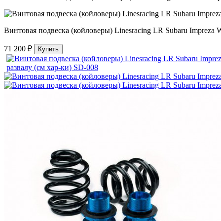
Винтовая подвеска (койловеры) Linesracing LR Subaru Impreza 
71 200 ₽
Купить
Винтовая подвеска (койловеры
регулируемые по высоте (фулт
В наличии
Бренд:
LR
Арт.
sd-008
71 200 ₽
Кол-во
Купить
Купить в 1 клик
В закладки
В сравнение