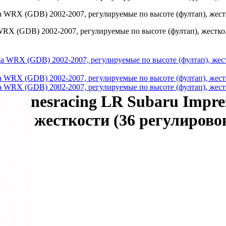
WRX (GDB) 2002-2007, регулируемые по высоте (фултап), жестко.
) Linesracing LR Subaru Impr
ап), жесткости (36 регулировок