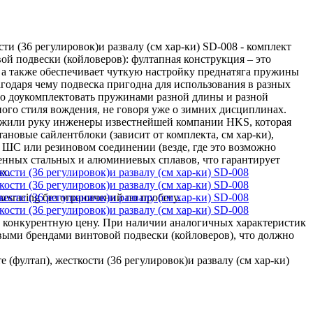
ти (36 регулировок)и развалу (см хар-ки) SD-008 - комплект
й подвески (койловеров): фултапная конструкция – это
 а также обеспечивает чуткую настройку преднатяга пружины
агодаря чему подвеска пригодна для использования в разных
жно доукомплектовать пружинами разной длины и разной
ого стиля вождения, не говоря уже о зимних дисциплинах.
ложили руку инженеры известнейшей компании HKS, которая
новые сайлентблоки (зависит от комплекта, см хар-ки),
 ШС или резиновом соединении (везде, где это возможно
ленных стальных и алюминиевых сплавов, что гарантирует
х.
sracing без ограничений по пробегу.
 конкурентную цену. При наличии аналогичных характеристик
ыми брендами винтовой подвески (койловеров), что должно
(фултап), жесткости (36 регулировок)и развалу (см хар-ки)