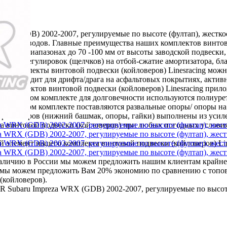
WRX (GDB) 2002-2007, регулируемые по высоте (фултап), жесткос
оповых заводов. Главные преимущества наших комплектов винтово
роких диапазонах до 70 -100 мм от высоты заводской подвески,
юс: 36 регулировок (щелчков) на отбой-сжатие амортизатора, бл
Наши комплекты винтовой подвески (койловеров) Linesracing мо
но подходит для дрифта/драга на асфальтовых покрытиях, активн
их комплектов винтовой подвески (койловеров) Linesracing при
 В каждом комплекте для долговечности используются полиурета
 в каждом комплекте поставляются развальные опоры/ опоры на
мортизаторов (нижний башмак, опоры, гайки) выполнены из уси
та винтовой подвески (койловеров) при любых погодных условия
элемент нашего комплекта винтовой подвески (койловеров) Line
наличию в России мы можем предложить нашим клиентам крайне
х мы можем предложить Вам 20% экономию по сравнению с топов
(койловеров).
R Subaru Impreza WRX (GDB) 2002-2007, регулируемые по высоте 