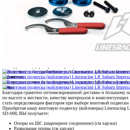
Винтовая подвеска (койловеры) Linesracing LR Subaru Impreza 
винтовой подвески (койловеров), производится на одном из т
позволит настроить дорожный просвет Вашего автомобиля в ши
(механическая регулировка жесткости). Второй безусловный пл
авто дисциплинах, а также для гражданской езды по городу. 
жесткости в широком диапазоне. Поэтому наша подвеска отлич
К разработке конструкции амортизаторов, пружин и опор наш
известна своими успехами в различных гоночных дисциплинах.
высококачественные японские подшипники, прокладки, кольца,
конструктивно) (проверяйте хар-ки). Все силовые элементы а
долговечное и беспроблемное использование данного комплек
Гарантия:
Мы предоставляем безоговорочную годовую гарантию на любой 
Цена:
Благодаря грамотно оптимизированной доставке и большому 
по высоте и жесткости, качеству материалов и комплектующи
стать определяющим фактором при выборе винтовой подвески 
Приобретая нашу винтовую подвеску (койловеры) Linesracing L
SD-008, ВЫ получаете:
Опоры на ШС (шарнирное соединение) (см хар-ки)
Развальные опоры (см хар-ки)