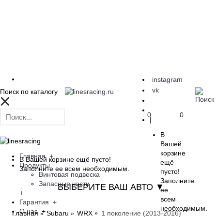
instagram
vk
Поиск по каталогу
0
0
|
В
Вашей
корзине
Главная
+
В Вашей корзине ещё пусто!
ещё
Продукты
Заполните ее всем необходимым.
пусто!
Винтовая подвеска
Заполните
Запасные части
ВЫБЕРИТЕ ВАШ АВТО ▼
ее
+
всем
Гарантия
+
необходимым.
О нас
+
Главная
Subaru
WRX
1 поколение (2013-2016)