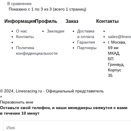
В сравнение
Показано с 1 по 3 из 3 (всего 1 страниц)
Информация
Профиль
Заказ
Контакты
О нас
Закладки
Доставка
Контакты
и оплата
sales@linesr
Гарантия
г. Москва,
Политика
Партнеры
69 км
конфиденциальности
МКАД,
БП
Гринвуд,
Корпус
35
© 2024, Linesracing.ru - Официальный представитель
×
Перезвонить мне
Оставьте свой телефон, и наши менеджеры свяжутся с вами
в течение 10 минут