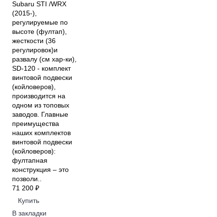
Subaru STI /WRX
(2015-),
регулируемые по
высоте (фултап),
жесткости (36
регулировок)и
развалу (см хар-ки),
SD-120 - комплект
винтовой подвески
(койловеров),
производится на
одном из топовых
заводов. Главные
преимущества
наших комплектов
винтовой подвески
(койловеров):
фултапная
конструкция – это
позволи..
71 200 ₽
Купить
В закладки