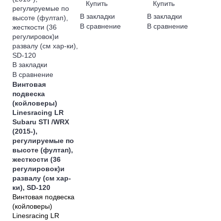
Купить
Купить
В закладки
В закладки
В сравнение
В сравнение
В закладки
В сравнение
Винтовая
подвеска
(койловеры)
Linesracing LR
Subaru STI /WRX
(2015-),
регулируемые по
высоте (фултап),
жесткости (36
регулировок)и
развалу (см хар-
ки), SD-120
Винтовая подвеска
(койловеры)
Linesracing LR