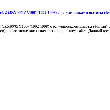
2 (JZX90/JZX100) (1992-1998) с регулировками высоты (фулт
ZX90/JZX100) (1992-1998) с регулировками высоты (фултап), же
ов) по соотношению цена/качество на нашем сайте. Данный компл