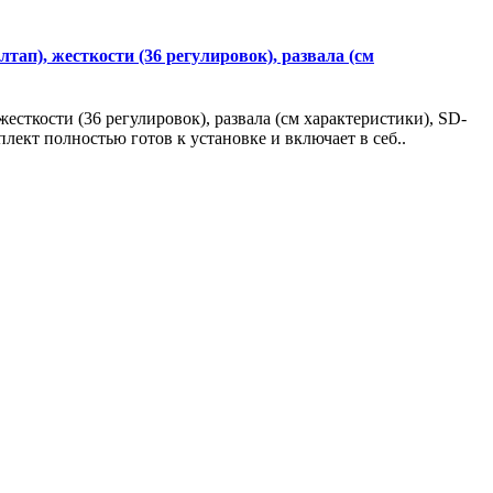
ап), жесткости (36 регулировок), развала (см
сткости (36 регулировок), развала (см характеристики), SD-
ект полностью готов к установке и включает в себ..