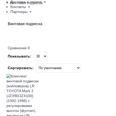
Доставка и оплата
+
Винтовая подвеска
Контакты
+
Партнеры
+
Винтовая подвеска
Сравнение
0
Показывать:
Сортировать: