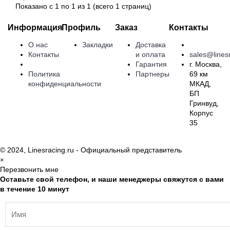
Показано с 1 по 1 из 1 (всего 1 страниц)
Информация
Профиль
Заказ
Контакты
О нас
Закладки
Доставка
Контакты
и оплата
sales@linesr
Гарантия
г. Москва,
Политика
Партнеры
69 км
конфиденциальности
МКАД,
БП
Гринвуд,
Корпус
35
© 2024, Linesracing.ru - Официальный представитель
×
Перезвонить мне
Оставьте свой телефон, и наши менеджеры свяжутся с вами
в течение 10 минут