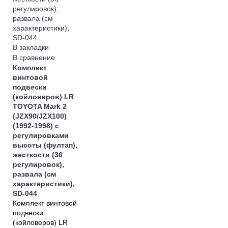
В закладки
В сравнение
Комплект
винтовой
подвески
(койловеров) LR
TOYOTA Mark 2
(JZX90/JZX100)
(1992-1998) с
регулировками
высоты (фултап),
жесткости (36
регулировок),
развала (см
характеристики),
SD-044
Комплект винтовой
подвески
(койловеров) LR