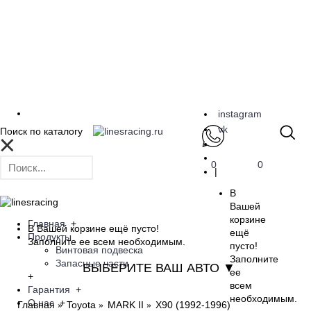
instagram
vk
Поиск по каталогу
0
0
|
В
Вашей
корзине
Главная
+
В Вашей корзине ещё пусто!
ещё
Продукты
Заполните ее всем необходимым.
пусто!
Винтовая подвеска
Заполните
Запасные части
ВЫБЕРИТЕ ВАШ АВТО ▼
ее
+
всем
Гарантия
+
необходимым.
О нас
+
Главная
Toyota
MARK II
X90 (1992-1996)