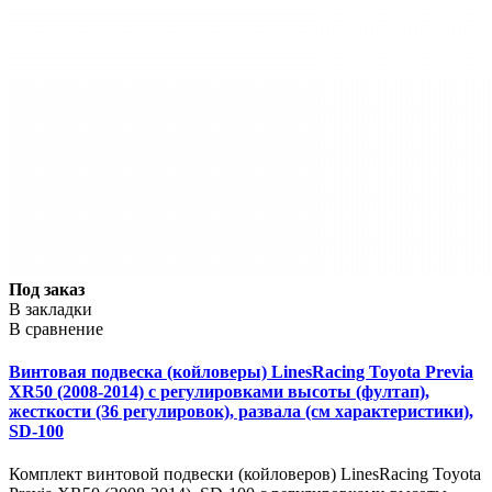
Под заказ
В закладки
В сравнение
Винтовая подвеска (койловеры) LinesRacing Toyota Previa
XR50 (2008-2014) с регулировками высоты (фултап),
жесткости (36 регулировок), развала (см характеристики),
SD-100
Комплект винтовой подвески (койловеров) LinesRacing Toyota