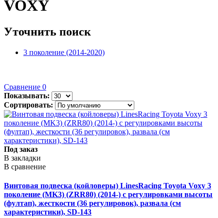
VOXY
Уточнить поиск
3 поколение (2014-2020)
Сравнение
0
Показывать:
Сортировать:
Под заказ
В закладки
В сравнение
Винтовая подвеска (койловеры) LinesRacing Toyota Voxy 3
поколение (MK3) (ZRR80) (2014-) с регулировками высоты
(фултап), жесткости (36 регулировок), развала (см
характеристики), SD-143