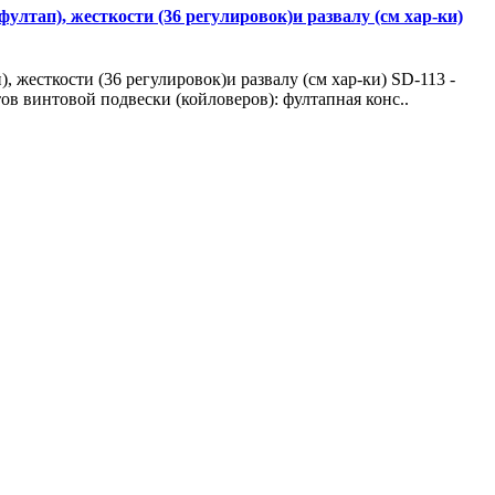
фултап), жесткости (36 регулировок)и развалу (см хар-ки)
, жесткости (36 регулировок)и развалу (см хар-ки) SD-113 -
в винтовой подвески (койловеров): фултапная конс..