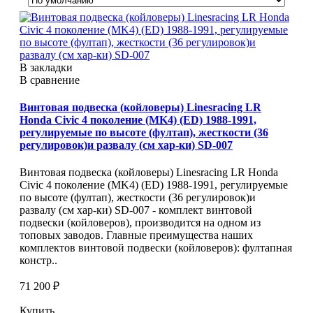
В закладки
В сравнение
Винтовая подвеска (койловеры) Linesracing LR
Honda Civic 4 поколение (MK4) (ED) 1988-1991,
регулируемые по высоте (фултап), жесткости (36
регулировок)и развалу (см хар-ки) SD-007
Винтовая подвеска (койловеры) Linesracing LR Honda
Civic 4 поколение (MK4) (ED) 1988-1991, регулируемые
по высоте (фултап), жесткости (36 регулировок)и
развалу (см хар-ки) SD-007 - комплект винтовой
подвески (койловеров), производится на одном из
топовых заводов. Главные преимущества наших
комплектов винтовой подвески (койловеров): фултапная
констр..
71 200 ₽
Купить