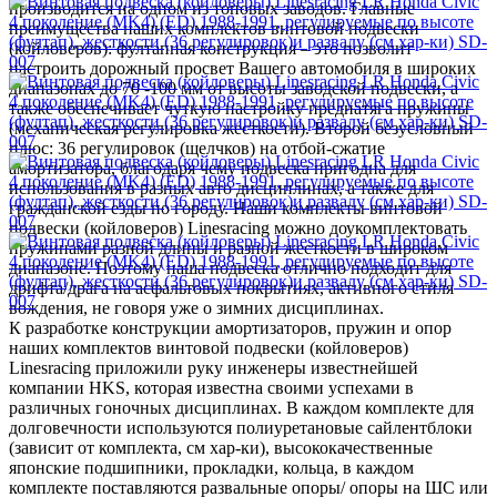
производится на одном из топовых заводов. Главные
преимущества наших комплектов винтовой подвески
(койловеров): фултапная конструкция – это позволит
настроить дорожный просвет Вашего автомобиля в широких
диапазонах до 70 -100 мм от высоты заводской подвески, а
также обеспечивает чуткую настройку преднатяга пружины
(механическая регулировка жесткости). Второй безусловный
плюс: 36 регулировок (щелчков) на отбой-сжатие
амортизатора, благодаря чему подвеска пригодна для
использования в разных авто дисциплинах, а также для
гражданской езды по городу. Наши комплекты винтовой
подвески (койловеров) Linesracing можно доукомплектовать
пружинами разной длины и разной жесткости в широком
диапазоне. Поэтому наша подвеска отлично подходит для
дрифта/драга на асфальтовых покрытиях, активного стиля
вождения, не говоря уже о зимних дисциплинах.
К разработке конструкции амортизаторов, пружин и опор
наших комплектов винтовой подвески (койловеров)
Linesracing приложили руку инженеры известнейшей
компании HKS, которая известна своими успехами в
различных гоночных дисциплинах. В каждом комплекте для
долговечности используются полиуретановые сайлентблоки
(зависит от комплекта, см хар-ки), высококачественные
японские подшипники, прокладки, кольца, в каждом
комплекте поставляются развальные опоры/ опоры на ШС или