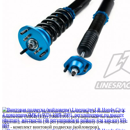
(фултап), жесткости (36
регулировок)и развалу (см
хар-ки) SD-007
В наличии
Бренд:
LR
Арт.
SD-007
71 200 ₽
Кол-во
Купить
Купить в 1 клик
В закладки
В сравнение
Винтовая подвеска (койловеры) Linesracing LR Honda Civic 4
поколение (MK4) (ED) 1988-1991, регулируемые по высоте
(фултап), жесткости (36 регулировок)и развалу (см хар-ки) SD-
007 - комплект винтовой подвески (койловеров),