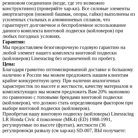
резиновом соединении (везде, где это возможно
конструктивно) (проверяйте хар-ки). Все силовые элементы
амортизаторов (нижний башмак, опоры, гайки) выполнены из
усиленных стальных и алюминиевых сплавов, что
гарантирует долговечное и беспроблемное использование
данного комплекта винтовой подвески (койловеров) при
любых погодных условиях.
Гарантия:
Мы предоставляем безоговорочную годовую гарантию на
любой элемент нашего комплекта винтовой подвески
(койловеров) Linesracing без ограничений по пробегу.
Цена:
Благодаря грамотно оптимизированной доставке и большому
наличию в России мы можем предложить нашим клиентам
крайне конкурентную цену. При наличии аналогичных
характеристик по высоте и жесткости, качеству материалов и
комплектующих мы можем предложить Вам 20% экономию
по сравнению с топовыми брендами винтовой подвески
(койловеров), что должно стать определяющим фактором при
выборе винтовой подвески (койловеров).
Приобретая нашу винтовую подвеску (койловеры) Linesracing
LR Honda Civic 4 поколение (MK4) (ED) 1988-1991,
регулируемые по высоте (фултап), жесткости (36
регулировок)и развалу (см хар-ки) SD-007, ВЫ получаете: