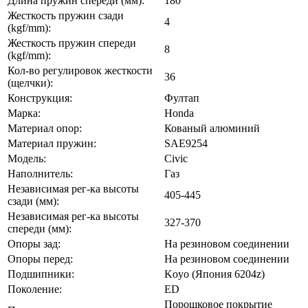
Длина пружин спереди (мм):
180
Жесткость пружин сзади
4
(kgf/mm):
Жесткость пружин спереди
8
(kgf/mm):
Кол-во регулировок жесткости
36
(щелчки):
Конструкция:
Фултап
Марка:
Honda
Материал опор:
Кованый алюминий
Материал пружин:
SAE9254
Модель:
Civic
Наполнитель:
Газ
Независимая рег-ка высоты
405-445
сзади (мм):
Независимая рег-ка высоты
327-370
спереди (мм):
Опоры зад:
На резиновом соединении
Опоры перед:
На резиновом соединении
Подшипники:
Koyo (Япония 6204z)
Поколение:
ED
Порошковое покрытие