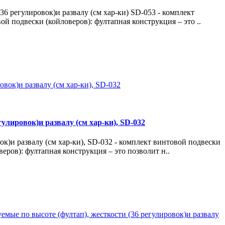
36 регулировок)и развалу (см хар-ки) SD-053 - комплект
й подвески (койловеров): фултапная конструкция – это ..
гулировок)и развалу (см хар-ки), SD-032
ок)и развалу (см хар-ки), SD-032 - комплект винтовой подвески
ров): фултапная конструкция – это позволит н..