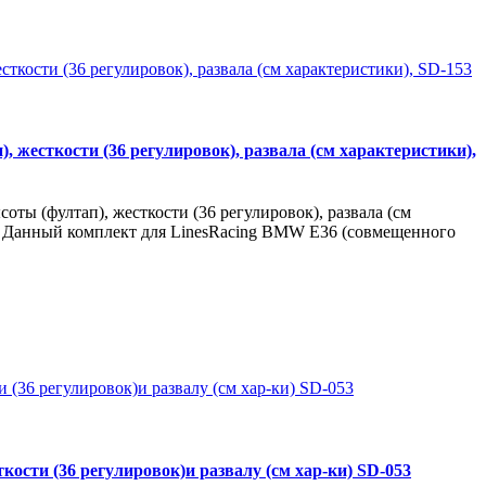
 жесткости (36 регулировок), развала (см характеристики),
ты (фултап), жесткости (36 регулировок), развала (см
е. Данный комплект для LinesRacing BMW E36 (совмещенного
кости (36 регулировок)и развалу (см хар-ки) SD-053