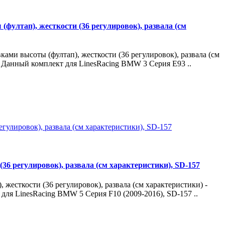
фултап), жесткости (36 регулировок), развала (см
ами высоты (фултап), жесткости (36 регулировок), развала (см
. Данный комплект для LinesRacing BMW 3 Серия E93 ..
36 регулировок), развала (см характеристики), SD-157
жесткости (36 регулировок), развала (см характеристики) -
ля LinesRacing BMW 5 Серия F10 (2009-2016), SD-157 ..