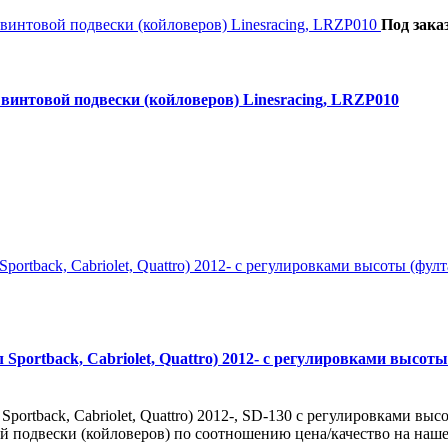
Под зака
винтовой подвески (койловеров) Linesracing, LRZP010
Sportback, Cabriolet, Quattro) 2012- с регулировками высоты 
ortback, Cabriolet, Quattro) 2012-, SD-130 с регулировками высо
й подвески (койловеров) по соотношению цена/качество на нашем