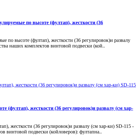
егулируемые по высоте (фултап), жесткости (36
емые по высоте (фултап), жесткости (36 регулировок)и развалу
ства наших комплектов винтовой подвески (кой..
оте (фултап), жесткости (36 регулировок)и развалу (см хар-
тап), жесткости (36 регулировок)и развалу (см хар-ки) SD-115 -
в винтовой подвески (койловеров): фултапна..