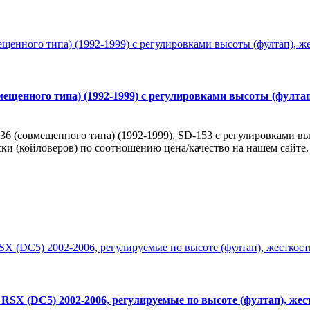
щенного типа) (1992-1999) с регулировками высоты (фултап),
 (совмещенного типа) (1992-1999), SD-153 с регулировками высо
ски (койловеров) по соотношению цена/качество на нашем сайт
RSX (DC5) 2002-2006, регулируемые по высоте (фултап), жест