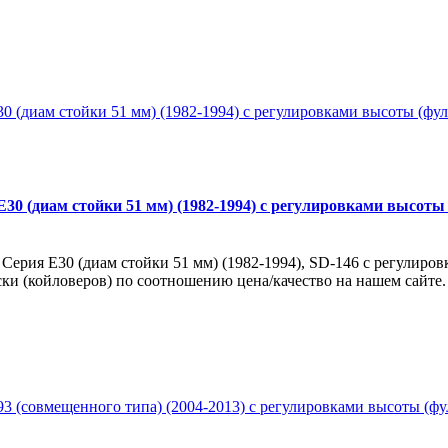
0 (диам стойки 51 мм) (1982-1994) с регулировками высоты (
рия E30 (диам стойки 51 мм) (1982-1994), SD-146 с регулировка
ски (койловеров) по соотношению цена/качество на нашем сайте