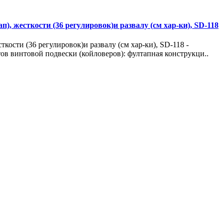
), жесткости (36 регулировок)и развалу (см хар-ки), SD-118
кости (36 регулировок)и развалу (см хар-ки), SD-118 -
ов винтовой подвески (койловеров): фултапная конструкци..