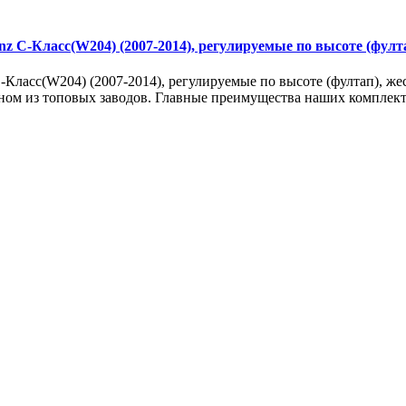
z C-Класс(W204) (2007-2014), регулируемые по высоте (фултап
Класс(W204) (2007-2014), регулируемые по высоте (фултап), жест
дном из топовых заводов. Главные преимущества наших комплект