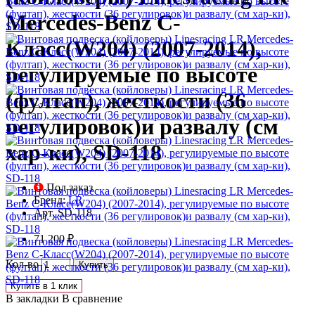
Mercedes-Benz C-
Класс(W204) (2007-2014),
регулируемые по высоте
(фултап), жесткости (36
регулировок)и развалу (см
хар-ки), SD-118
Под заказ
Бренд:
LR
Арт.
SD-118
71 200 ₽
Кол-во
Купить
Купить в 1 клик
В закладки
В сравнение