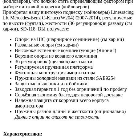
(койловеров), что должно стать определяющим фактором при
выборе винтовой подвески (койловеров).
Приобретая нашу винтовую подвеску (койловеры) Linesracing
LR Mercedes-Benz C-Класс(W204) (2007-2014), регулируемые
по высоте (фултап), жесткости (36 регулировок)и развалу (см
хар-ки), SD-118, ВЫ получаете:
Опоры на ШС (шарнирное соединение) (см хар-ки)
Развальные опоры (см хар-ки)
Высококачественные комплектующие (Япония)
Верхние опоры из кованого алюминия
36 регулировок (щелчков) жесткости
Регулируемая пружинная платформа
Фултапная конструкция амортизатора
Пружины холодной навивки из стали SAE9254
Защитные пыльники и отбойники
Заводская гарантия 1 год без огрничений по пробегу
Серьёзная экономия благодаря недорогой доставке
Надежная защита от коррозии всего корпуса
амортизатора
Пружины разной длины и жесткости (опционально)
Данные опции не влияют на стоимость
Характеристики: