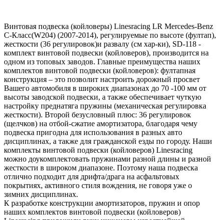
Винтовая подвеска (койловеры) Linesracing LR Mercedes-Benz
C-Класс(W204) (2007-2014), регулируемые по высоте (фултап),
жесткости (36 регулировок)и развалу (см хар-ки), SD-118 -
комплект винтовой подвески (койловеров), производится на
одном из топовых заводов. Главные преимущества наших
комплектов винтовой подвески (койловеров): фултапная
конструкция – это позволит настроить дорожный просвет
Вашего автомобиля в широких диапазонах до 70 -100 мм от
высоты заводской подвески, а также обеспечивает чуткую
настройку преднатяга пружины (механическая регулировка
жесткости). Второй безусловный плюс: 36 регулировок
(щелчков) на отбой-сжатие амортизатора, благодаря чему
подвеска пригодна для использования в разных авто
дисциплинах, а также для гражданской езды по городу. Наши
комплекты винтовой подвески (койловеров) Linesracing
можно доукомплектовать пружинами разной длины и разной
жесткости в широком диапазоне. Поэтому наша подвеска
отлично подходит для дрифта/драга на асфальтовых
покрытиях, активного стиля вождения, не говоря уже о
зимних дисциплинах.
К разработке конструкции амортизаторов, пружин и опор
наших комплектов винтовой подвески (койловеров)