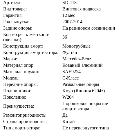
Артикул:
SD-118
Вид товара:
Винтовая подвеска
Гарантия:
12 мес
Год выпуска:
2007-2014
Задние опоры:
На резиновом соединении
Кол-во рег-к жесткости
36
(щелчки):
Конструкция аморт:
Монотрубные
Конструкция амортизатора:
Фултап
Марка:
Mercedes-Benz
Материал опор:
Кованый алюминий
Материал пружин:
SAE9254
Модель:
C-Класс
Передние опоры:
Развальные опоры
Подшипники:
Koyo (Япония 6204z)
Поколение:
W204
Порошковое покрытие
Преимущества:
амортизатора
Ремонтопригодность:
Да
Страна производства:
Китай
Тип амортизатора:
Не перевернутого типа