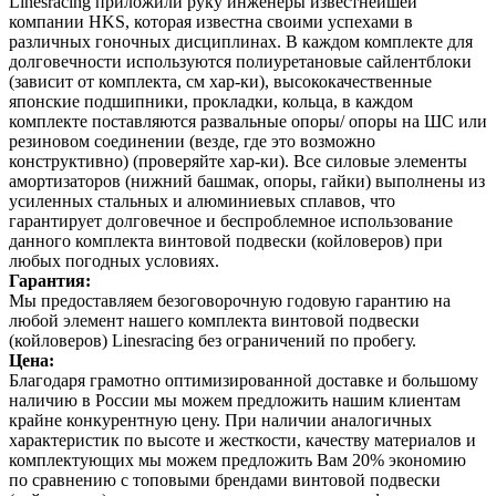
Linesracing приложили руку инженеры известнейшей
компании HKS, которая известна своими успехами в
различных гоночных дисциплинах. В каждом комплекте для
долговечности используются полиуретановые сайлентблоки
(зависит от комплекта, см хар-ки), высококачественные
японские подшипники, прокладки, кольца, в каждом
комплекте поставляются развальные опоры/ опоры на ШС или
резиновом соединении (везде, где это возможно
конструктивно) (проверяйте хар-ки). Все силовые элементы
амортизаторов (нижний башмак, опоры, гайки) выполнены из
усиленных стальных и алюминиевых сплавов, что
гарантирует долговечное и беспроблемное использование
данного комплекта винтовой подвески (койловеров) при
любых погодных условиях.
Гарантия:
Мы предоставляем безоговорочную годовую гарантию на
любой элемент нашего комплекта винтовой подвески
(койловеров) Linesracing без ограничений по пробегу.
Цена:
Благодаря грамотно оптимизированной доставке и большому
наличию в России мы можем предложить нашим клиентам
крайне конкурентную цену. При наличии аналогичных
характеристик по высоте и жесткости, качеству материалов и
комплектующих мы можем предложить Вам 20% экономию
по сравнению с топовыми брендами винтовой подвески