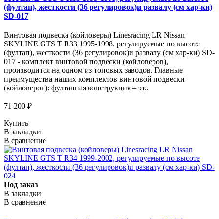
(фултап), жесткости (36 регулировок)и развалу (см хар-ки)
SD-017
Винтовая подвеска (койловеры) Linesracing LR Nissan
SKYLINE GTS T R33 1995-1998, регулируемые по высоте
(фултап), жесткости (36 регулировок)и развалу (см хар-ки) SD-
017 - комплект винтовой подвески (койловеров),
производится на одном из топовых заводов. Главные
преимущества наших комплектов винтовой подвески
(койловеров): фултапная конструкция – эт..
71 200 ₽
Купить
В закладки
В сравнение
Под заказ
В закладки
В сравнение