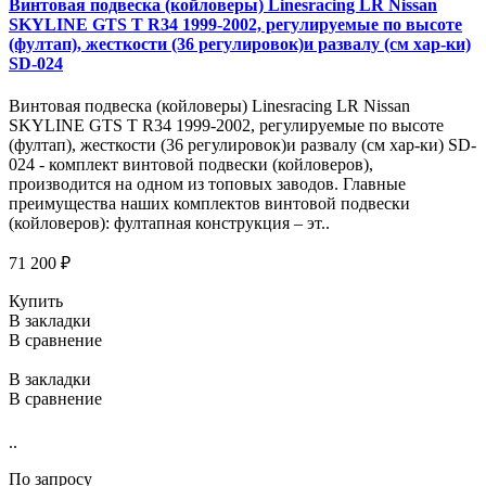
Винтовая подвеска (койловеры) Linesracing LR Nissan
SKYLINE GTS T R34 1999-2002, регулируемые по высоте
(фултап), жесткости (36 регулировок)и развалу (см хар-ки)
SD-024
Винтовая подвеска (койловеры) Linesracing LR Nissan
SKYLINE GTS T R34 1999-2002, регулируемые по высоте
(фултап), жесткости (36 регулировок)и развалу (см хар-ки) SD-
024 - комплект винтовой подвески (койловеров),
производится на одном из топовых заводов. Главные
преимущества наших комплектов винтовой подвески
(койловеров): фултапная конструкция – эт..
71 200 ₽
Купить
В закладки
В сравнение
В закладки
В сравнение
..
По запросу