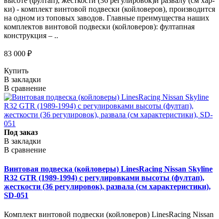
высоте (фултап), жесткости (36 регулировок)и развалу (см хар-
ки) - комплект винтовой подвески (койловеров), производится
на одном из топовых заводов. Главные преимущества наших
комплектов винтовой подвески (койловеров): фултапная
конструкция – ..
83 000 ₽
Купить
В закладки
В сравнение
Под заказ
В закладки
В сравнение
Винтовая подвеска (койловеры) LinesRacing Nissan Skyline
R32 GTR (1989-1994) с регулировками высоты (фултап),
жесткости (36 регулировок), развала (см характеристики),
SD-051
Комплект винтовой подвески (койловеров) LinesRacing Nissan