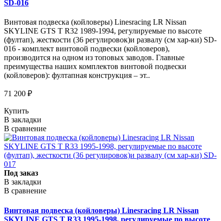
SD-016
Винтовая подвеска (койловеры) Linesracing LR Nissan
SKYLINE GTS T R32 1989-1994, регулируемые по высоте
(фултап), жесткости (36 регулировок)и развалу (см хар-ки) SD-
016 - комплект винтовой подвески (койловеров),
производится на одном из топовых заводов. Главные
преимущества наших комплектов винтовой подвески
(койловеров): фултапная конструкция – эт..
71 200 ₽
Купить
В закладки
В сравнение
Под заказ
В закладки
В сравнение
Винтовая подвеска (койловеры) Linesracing LR Nissan
SKYLINE GTS T R33 1995-1998, регулируемые по высоте