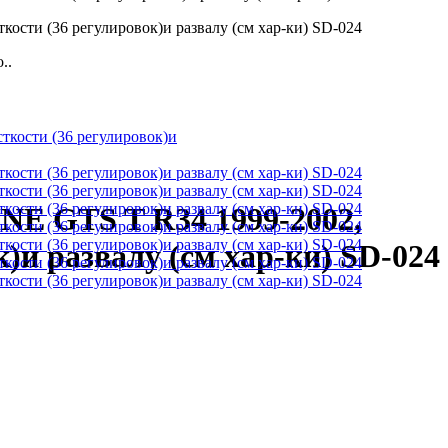
..
INE GTS T R34 1999-2002,
)и развалу (см хар-ки) SD-024