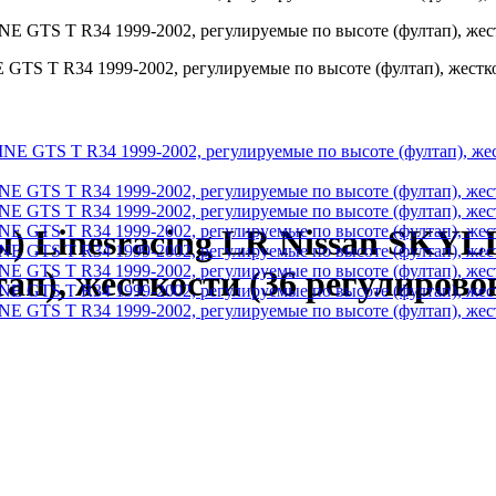
 GTS T R34 1999-2002, регулируемые по высоте (фултап), жестко
) Linesracing LR Nissan SKYL
ап), жесткости (36 регулировок