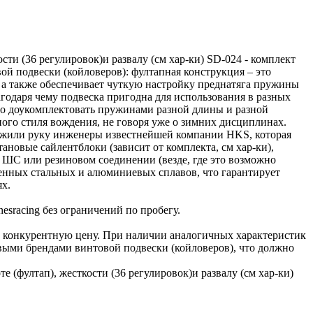
ти (36 регулировок)и развалу (см хар-ки) SD-024 - комплект
й подвески (койловеров): фултапная конструкция – это
 а также обеспечивает чуткую настройку преднатяга пружины
агодаря чему подвеска пригодна для использования в разных
жно доукомплектовать пружинами разной длины и разной
ого стиля вождения, не говоря уже о зимних дисциплинах.
ложили руку инженеры известнейшей компании HKS, которая
новые сайлентблоки (зависит от комплекта, см хар-ки),
 ШС или резиновом соединении (везде, где это возможно
ленных стальных и алюминиевых сплавов, что гарантирует
х.
sracing без ограничений по пробегу.
 конкурентную цену. При наличии аналогичных характеристик
ыми брендами винтовой подвески (койловеров), что должно
(фултап), жесткости (36 регулировок)и развалу (см хар-ки)