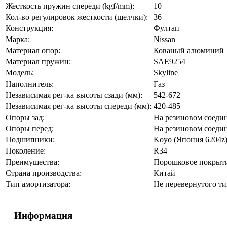
Жесткость пружин спереди (kgf/mm):
10
Кол-во регулировок жесткости (щелчки):
36
Конструкция:
Фултап
Марка:
Nissan
Материал опор:
Кованый алюминий
Материал пружин:
SAE9254
Модель:
Skyline
Наполнитель:
Газ
Независимая рег-ка высоты сзади (мм):
542-672
Независимая рег-ка высоты спереди (мм):
420-485
Опоры зад:
На резиновом соеди
Опоры перед:
На резиновом соеди
Подшипники:
Koyo (Япония 6204z
Поколение:
R34
Преимущества:
Порошковое покрыти
Страна производства:
Китай
Тип амортизатора:
Не перевернутого ти
Информация