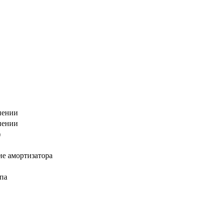
нении
нении
)
е амортизатора
па