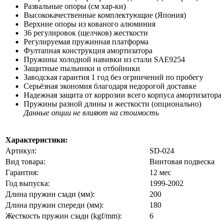
Развальные опоры (см хар-ки)
Высококачественные комплектующие (Япония)
Верхние опоры из кованого алюминия
36 регулировок (щелчков) жесткости
Регулируемая пружинная платформа
Фултапная конструкция амортизатора
Пружины холодной навивки из стали SAE9254
Защитные пыльники и отбойники
Заводская гарантия 1 год без огрничений по пробегу
Серьёзная экономия благодаря недорогой доставке
Надежная защита от коррозии всего корпуса амортизатор
Пружины разной длины и жесткости (опционально)
Данные опции не влияют на стоимость
Характеристики:
Артикул:
SD-024
Вид товара:
Винтовая подвеска
Гарантия:
12 мес
Год выпуска:
1999-2002
Длина пружин сзади (мм):
200
Длина пружин спереди (мм):
180
Жесткость пружин сзади (kgf/mm):
6