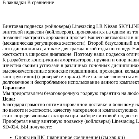
В закладки
В сравнение
Винтовая подвеска (койловеры) Linesracing LR Nissan SKYLINE 
винтовой подвески (койловеров), производится на одном из т
позволит настроить дорожный просвет Вашего автомобиля в ши
(механическая регулировка жесткости). Второй безусловный пл
авто дисциплинах, а также для гражданской езды по городу. 
жесткости в широком диапазоне. Поэтому наша подвеска отлич
К разработке конструкции амортизаторов, пружин и опор наш
известна своими успехами в различных гоночных дисциплинах.
высококачественные японские подшипники, прокладки, кольца,
конструктивно) (проверяйте хар-ки). Все силовые элементы а
долговечное и беспроблемное использование данного комплек
Гарантия:
Мы предоставляем безоговорочную годовую гарантию на любой 
Цена:
Благодаря грамотно оптимизированной доставке и большому 
по высоте и жесткости, качеству материалов и комплектующи
стать определяющим фактором при выборе винтовой подвески 
Приобретая нашу винтовую подвеску (койловеры) Linesracing L
SD-024, ВЫ получаете:
Опоры на ШС (шарнирное соединение) (см хар-ки)