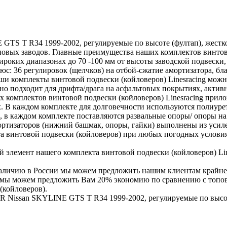
GTS T R34 1999-2002, регулируемые по высоте (фултап), жесткос
оповых заводов. Главные преимущества наших комплектов винтово
роких диапазонах до 70 -100 мм от высоты заводской подвески,
юс: 36 регулировок (щелчков) на отбой-сжатие амортизатора, бл
Наши комплекты винтовой подвески (койловеров) Linesracing мо
но подходит для дрифта/драга на асфальтовых покрытиях, активн
их комплектов винтовой подвески (койловеров) Linesracing при
 В каждом комплекте для долговечности используются полиурета
 в каждом комплекте поставляются развальные опоры/ опоры на
мортизаторов (нижний башмак, опоры, гайки) выполнены из уси
та винтовой подвески (койловеров) при любых погодных условия
элемент нашего комплекта винтовой подвески (койловеров) Line
наличию в России мы можем предложить нашим клиентам крайне
х мы можем предложить Вам 20% экономию по сравнению с топов
(койловеров).
R Nissan SKYLINE GTS T R34 1999-2002, регулируемые по высоте 