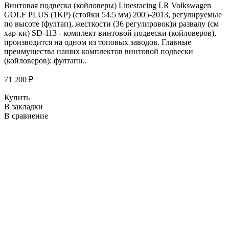
Винтовая подвеска (койловеры) Linesracing LR Volkswagen
GOLF PLUS (1KP) (стойки 54.5 мм) 2005-2013, регулируемые
по высоте (фултап), жесткости (36 регулировок)и развалу (см
хар-ки) SD-113 - комплект винтовой подвески (койловеров),
производится на одном из топовых заводов. Главные
преимущества наших комплектов винтовой подвески
(койловеров): фултапн..
71 200 ₽
Купить
В закладки
В сравнение