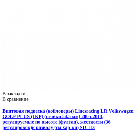
В закладки
В сравнение
Винтовая подвеска (койловеры) Linesracing LR Volkswagen
GOLF PLUS (1KP) (стойки 54.5 мм) 2005-2013,
регулируемые по высоте (фултап), жесткости (36
регулировок)и развалу (см хар-ки) SD-113