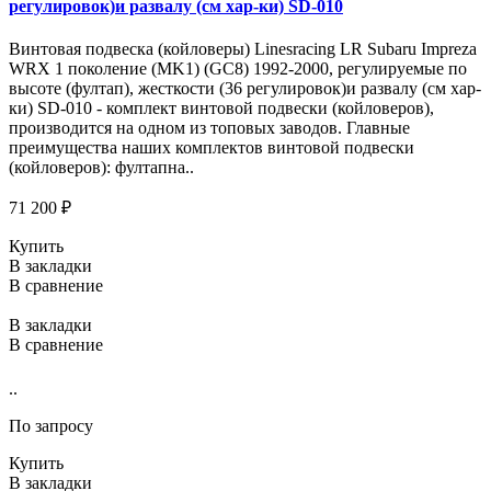
регулировок)и развалу (см хар-ки) SD-010
Винтовая подвеска (койловеры) Linesracing LR Subaru Impreza
WRX 1 поколение (MK1) (GC8) 1992-2000, регулируемые по
высоте (фултап), жесткости (36 регулировок)и развалу (см хар-
ки) SD-010 - комплект винтовой подвески (койловеров),
производится на одном из топовых заводов. Главные
преимущества наших комплектов винтовой подвески
(койловеров): фултапна..
71 200 ₽
Купить
В закладки
В сравнение
В закладки
В сравнение
..
По запросу
Купить
В закладки