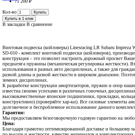
71 200 ₽
Кол-во
Купить
Купить в 1 клик
В закладки
В сравнение
Винтовая подвеска (койловеры) Linesracing LR Subaru Impreza 
SD-010 - комплект винтовой подвески (койловеров), производ
конструкция – это позволит настроить дорожный просвет Вашег
преднатяга пружины (механическая регулировка жесткости). Вт
использования в разных авто дисциплинах, а также для гражд
разной длины и разной жесткости в широком диапазоне. Поэтом
зимних дисциплинах.
К разработке конструкции амортизаторов, пружин и опор наш
известна своими успехами в различных гоночных дисциплинах.
высококачественные японские подшипники, прокладки, кольца,
конструктивно) (проверяйте хар-ки). Все силовые элементы а
долговечное и беспроблемное использование данного комплек
Гарантия:
Мы предоставляем безоговорочную годовую гарантию на любой 
Цена:
Благодаря грамотно оптимизированной доставке и большому 
по высоте и жесткости, качеству материалов и комплектующи