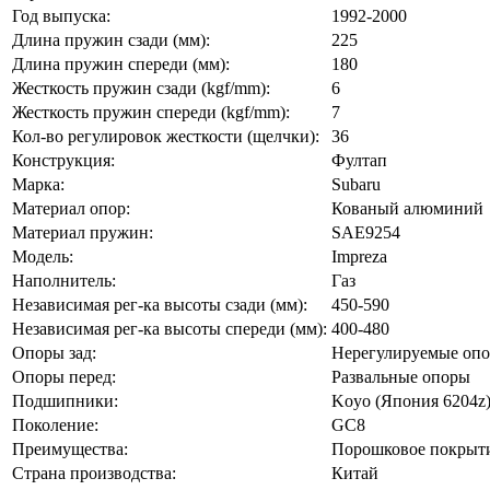
Год выпуска:
1992-2000
Длина пружин сзади (мм):
225
Длина пружин спереди (мм):
180
Жесткость пружин сзади (kgf/mm):
6
Жесткость пружин спереди (kgf/mm):
7
Кол-во регулировок жесткости (щелчки):
36
Конструкция:
Фултап
Марка:
Subaru
Материал опор:
Кованый алюминий
Материал пружин:
SAE9254
Модель:
Impreza
Наполнитель:
Газ
Независимая рег-ка высоты сзади (мм):
450-590
Независимая рег-ка высоты спереди (мм):
400-480
Опоры зад:
Нерегулируемые оп
Опоры перед:
Развальные опоры
Подшипники:
Koyo (Япония 6204z
Поколение:
GC8
Преимущества:
Порошковое покрыти
Страна производства:
Китай