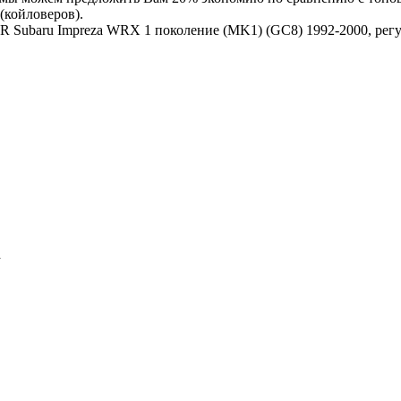
(койловеров).
R Subaru Impreza WRX 1 поколение (MK1) (GC8) 1992-2000, регу
а