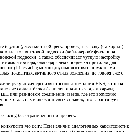
 (фултап), жесткости (36 регулировок)и развалу (см хар-ки)
 комплектов винтовой подвески (койловеров): фултапная
водской подвески, а также обеспечивает чуткую настройку
тие амортизатора, благодаря чему подвеска пригодна для
ловеров) Linesracing можно доукомплектовать пружинами
овых покрытиях, активного стиля вождения, не говоря уже о
ложили руку инженеры известнейшей компании HKS, которая
новые сайлентблоки (зависит от комплекта, см хар-ки),
 ШС или резиновом соединении (везде, где это возможно
ленных стальных и алюминиевых сплавов, что гарантирует
х.
sracing без ограничений по пробегу.
 конкурентную цену. При наличии аналогичных характеристик
ыми брендами винтовой подвески (койловеров), что должно