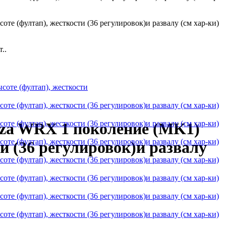
..
eza WRX 1 поколение (MK1)
и (36 регулировок)и развалу