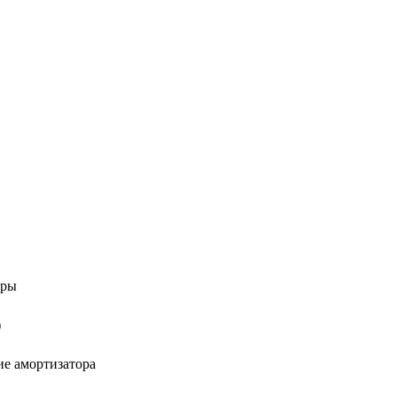
оры
)
е амортизатора