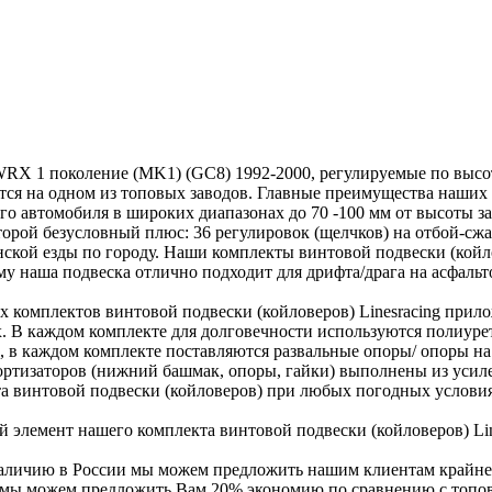
WRX 1 поколение (MK1) (GC8) 1992-2000, регулируемые по высоте
ится на одном из топовых заводов. Главные преимущества наших
о автомобиля в широких диапазонах до 70 -100 мм от высоты за
орой безусловный плюс: 36 регулировок (щелчков) на отбой-сжа
анской езды по городу. Наши комплекты винтовой подвески (кой
у наша подвеска отлично подходит для дрифта/драга на асфальт
их комплектов винтовой подвески (койловеров) Linesracing при
 В каждом комплекте для долговечности используются полиурета
 в каждом комплекте поставляются развальные опоры/ опоры на
мортизаторов (нижний башмак, опоры, гайки) выполнены из уси
та винтовой подвески (койловеров) при любых погодных условия
элемент нашего комплекта винтовой подвески (койловеров) Line
наличию в России мы можем предложить нашим клиентам крайне
х мы можем предложить Вам 20% экономию по сравнению с топов