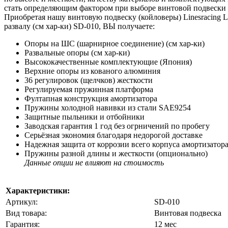
стать определяющим фактором при выборе винтовой подвески 
Приобретая нашу винтовую подвеску (койловеры) Linesracing L
развалу (см хар-ки) SD-010, ВЫ получаете:
Опоры на ШС (шарнирное соединение) (см хар-ки)
Развальные опоры (см хар-ки)
Высококачественные комплектующие (Япония)
Верхние опоры из кованого алюминия
36 регулировок (щелчков) жесткости
Регулируемая пружинная платформа
Фултапная конструкция амортизатора
Пружины холодной навивки из стали SAE9254
Защитные пыльники и отбойники
Заводская гарантия 1 год без огрничений по пробегу
Серьёзная экономия благодаря недорогой доставке
Надежная защита от коррозии всего корпуса амортизатор
Пружины разной длины и жесткости (опционально)
Данные опции не влияют на стоимость
Характеристики:
Артикул:
SD-010
Вид товара:
Винтовая подвеска
Гарантия:
12 мес