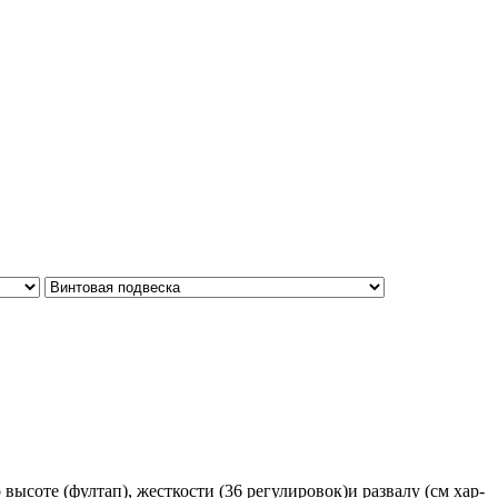
ысоте (фултап), жесткости (36 регулировок)и развалу (см хар-