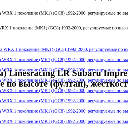
 WRX 1 поколение (MK1) (GC8) 1992-2000, регулируемые по высот
ы) Linesracing LR Subaru Impr
е по высоте (фултап), жесткост