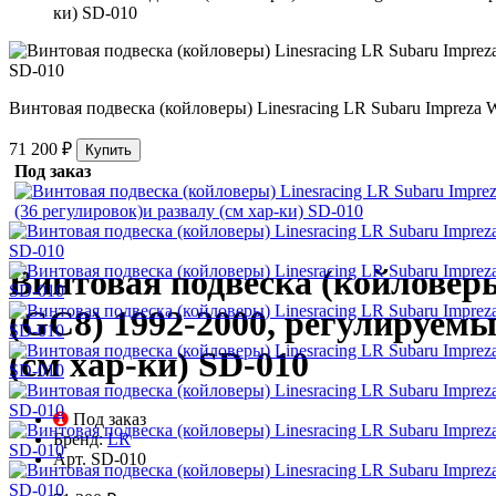
ки) SD-010
Винтовая подвеска (койловеры) Linesracing LR Subaru Impreza
71 200 ₽
Купить
Под заказ
Винтовая подвеска (койловер
(GC8) 1992-2000, регулируемы
(см хар-ки) SD-010
Под заказ
Бренд:
LR
Арт.
SD-010